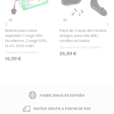
Batería para robot
Pack de 2 asas del modelo
‹
›
aspirador Conga 990
antiguo para olla AMC,
Excellence, Conga 1090,
tornillos incluidos
14.4V, 2600 mAH
Repuestos de ollas a presión
Repuestos aspiradora
Precio
25,99 €
Precio
15,99 €
FABRICAMOS EN ESPAÑA
ENVÍOS GRATIS A PARTIR DE 50€