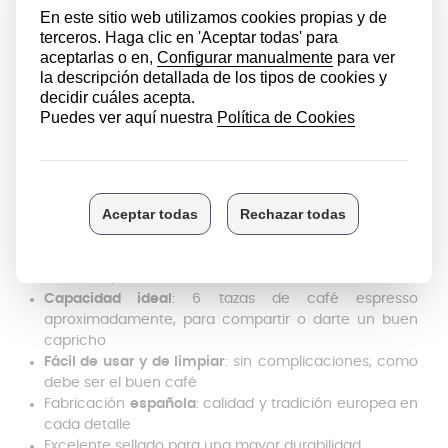
Esta cafetera está
fabricada en España
, lo que
garantiza un alto estándar de calidad en los acabados.
Es apta para cocinas de gas, eléctricas y
vitrocerámicas (pero no es compatible con inducción),
y su diseño facilita tanto el uso diario como la limpieza
manual.
Cafetera San Ignacio:
Características
Método italiano
que
resalta los aromas y el cuerpo
del café
como pocos
Material duradero
: hecha de aluminio, ligera y
resistente, con excelente conductividad térmica
Capacidad ideal
: 6 tazas de café espresso
aproximadamente, para compartir o darte un buen
capricho
Fácil de usar y de limpiar
: sin complicaciones, como
debe ser el buen café
Fabricación
española
: calidad y tradición europea en
cada detalle
Excelente sellado para una mayor durabilidad