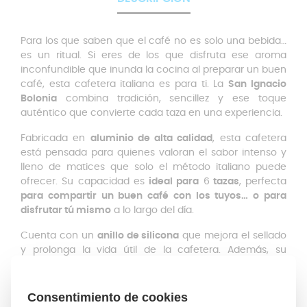
Para los que saben que el café no es solo una bebida…
es un ritual. Si eres de los que disfruta ese aroma
inconfundible que inunda la cocina al preparar un buen
café, esta cafetera italiana es para ti. La
San Ignacio
Bolonia
combina tradición, sencillez y ese toque
auténtico que convierte cada taza en una experiencia.
Fabricada en
aluminio de alta calidad
, esta cafetera
está pensada para quienes valoran el sabor intenso y
lleno de matices que solo el método italiano puede
ofrecer. Su capacidad es
ideal para
6
tazas
, perfecta
para compartir un buen café con los tuyos… o para
disfrutar tú mismo
a lo largo del día.
Cuenta con un
anillo de silicona
que mejora el sellado
y prolonga la vida útil de la cafetera. Además, su
mango y pomo de baquelita
no solo aportan un toque
clásico, sino que también se mantienen
fríos al tacto
,
para que puedas manipularla con total seguridad.