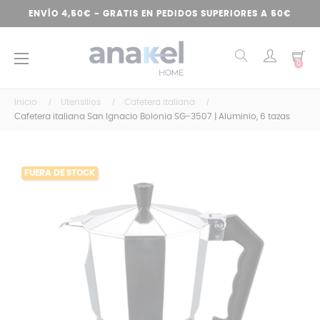
ENVÍO 4,50€ - GRATIS EN PEDIDOS SUPERIORES A 50€
Navegación
☰
0
de
palanca
Inicio
Utensilios
Cafetera italiana
Cafetera italiana San Ignacio Bolonia SG-3507 | Aluminio, 6 tazas
FUERA DE STOCK