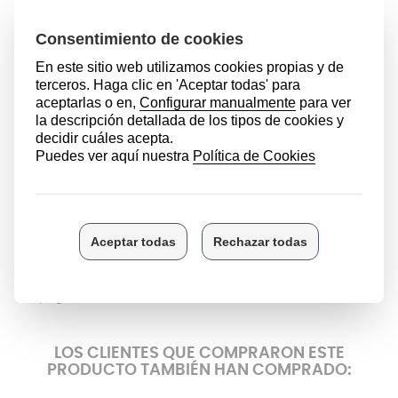
válvula de seguridad debe estar en perfectas
condiciones.
Si necesitas asesoramiento o quieres más información
acerca de la compra de este mango o de otros
productos después de añadir al carrito, no dudes
ponerte en contacto con nuestro Equipo de Atención al
Cliente sin ningún compromiso. ¿Tienes dudas acerca
del proceso de compra, el tiempo de los envíos o las
políticas de devolución? Estaremos encantados de
ayudarte. Puedes contactarnos a través de:
Vía telefónica
llamando al 945 10 14 23 o al 673 378
907
Enviando un
WhatsApp
al 673 378 907
El
formulario de contacto
que encontrarás en la
página inicial
LOS CLIENTES QUE COMPRARON ESTE
PRODUCTO TAMBIÉN HAN COMPRADO: