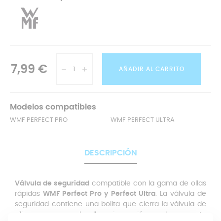
7,99 €
AÑADIR AL CARRITO
Modelos compatibles
WMF PERFECT PRO
WMF PERFECT ULTRA
DESCRIPCIÓN
Válvula de seguridad
compatible con la gama de ollas
rápidas
WMF Perfect Pro y Perfect Ultra
. La válvula de
seguridad contiene una bolita que cierra la válvula de
silicona para que la olla coja presión por lo que esta