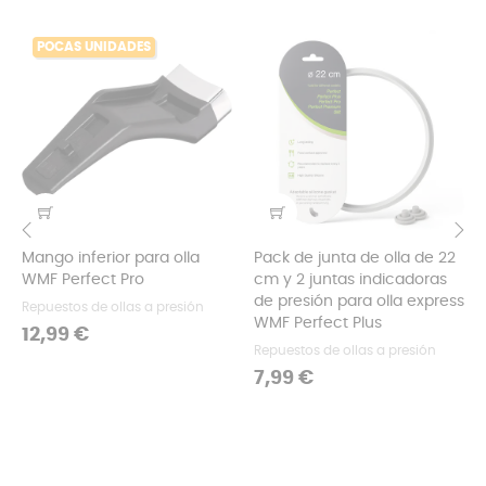
POCAS UNIDADES
Mango inferior para olla
Pack de junta de olla de 22
‹
›
WMF Perfect Pro
cm y 2 juntas indicadoras
de presión para olla express
Repuestos de ollas a presión
WMF Perfect Plus
Precio
12,99 €
Repuestos de ollas a presión
Precio
7,99 €