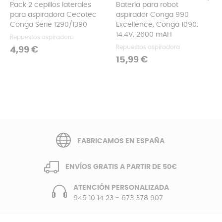
Pack 2 cepillos laterales
Batería para robot
para aspiradora Cecotec
aspirador Conga 990
‹
›
Conga Serie 1290/1390
Excellence, Conga 1090,
14.4V, 2600 mAH
Repuestos aspiradora
Repuestos aspiradora
Precio
4,99 €
Precio
15,99 €
FABRICAMOS EN ESPAÑA
ENVÍOS GRATIS A PARTIR DE 50€
ATENCIÓN PERSONALIZADA
945 10 14 23
-
673 378 907