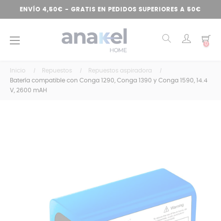
ENVÍO 4,50€ - GRATIS EN PEDIDOS SUPERIORES A 50€
Navegación
☰
0
de
palanca
Inicio
Repuestos
Repuestos aspiradora
Batería compatible con Conga 1290, Conga 1390 y Conga 1590, 14.4
V, 2600 mAH