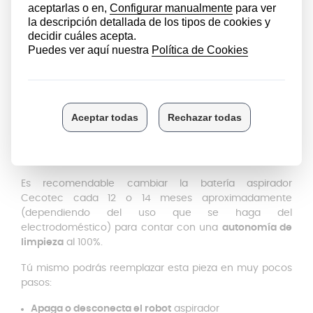
Conga Serie 1390
Conga Serie 1590
Batería de iones: Consejos de
instalación
Antes de instalar el recambio en tu robot te
recomendamos
limpiar la zona de manera adecuada
para eliminar cualquier resto de suciedad que pudiera
haber en el depósito. Una vez hayas sustituido la
batería,
cárgala durante toda una noche
antes de
poner en marcha tu robot aspirador.
Es recomendable cambiar la batería aspirador
Cecotec cada 12 o 14 meses aproximadamente
(dependiendo del uso que se haga del
electrodoméstico) para contar con una
autonomía de
limpieza
al 100%.
Tú mismo podrás reemplazar esta pieza en muy pocos
pasos:
Apaga o desconecta el robot
aspirador