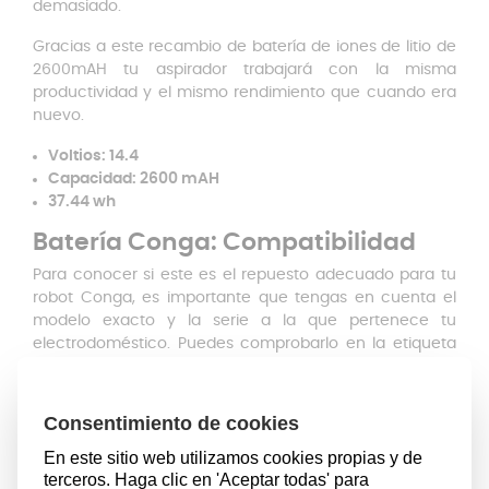
demasiado.
Gracias a este recambio de batería de iones de litio de
2600mAH tu aspirador trabajará con la misma
productividad y el mismo rendimiento que cuando era
nuevo.
Voltios: 14.4
Capacidad: 2600 mAH
37.44 wh
Batería Conga: Compatibilidad
Para conocer si este es el repuesto adecuado para tu
robot Conga, es importante que tengas en cuenta el
modelo exacto y la serie a la que pertenece tu
electrodoméstico. Puedes comprobarlo en la etiqueta
que se encuentra cerca del motor de tu robot Cecotec
o bien en la caja original si dispones de ella. Esta batería
es compatible con los siguientes modelos de Cecotec
Conga:
Conga Serie 1290