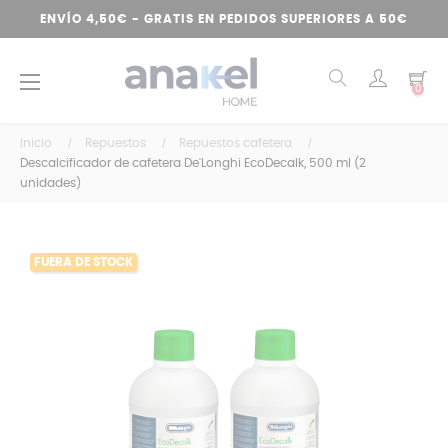
ENVÍO 4,50€ - GRATIS EN PEDIDOS SUPERIORES A 50€
Navegación
☰
0
de
palanca
Inicio
Repuestos
Repuestos cafetera
Descalcificador de cafetera De'Longhi EcoDecalk, 500 ml (2
unidades)
FUERA DE STOCK