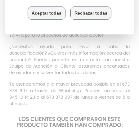
Gusto, descalcificar Nespresso y descalcificar Delonghi,
entre otros modelos de cafetera.
Descalcificar Dolce Gusto es muy sencillo y podrás
realizar
5 ciclos completos con cada bote
. Este pack te
servirá para 10 procesos de descalcificación.
¿Necesitas ayuda para llevar a cabo la
descalcificación? ¿Quieres más información acerca del
producto? Puedes ponerte en contacto con nuestro
Equipo de Atención al Cliente, estaremos encantados
de ayudarte y solventar todas tus dudas.
Te atenderemos a la mayor brevedad posible en el 673
378 907 a través de WhatsApp. Puedes llamarnos al
945 10 14 23 o al 673 378 907 de lunes a viernes de 8 a
14 horas.
LOS CLIENTES QUE COMPRARON ESTE
PRODUCTO TAMBIÉN HAN COMPRADO: