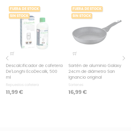
FUERA DE STOCK
FUERA DE STOCK
SIN STOCK
SIN STOCK
Descalcificador de cafetera
Sartén de aluminio Galaxy
‹
›
De'Longhi EcoDecalk, 500
24cm de diámetro San
ml
Ignancio original
Repuestos cafetera
Sartenes
Precio
Precio
11,99 €
16,99 €