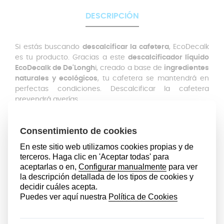
DESCRIPCIÓN
Si estás buscando
descalcificar la cafetera
, EcoDecalk
es tu producto. Gracias a este
descalcificador líquido
EcoDecalk de De'Longh
i, creado a base de
ingredientes
naturales y ecológicos
, tu cafetera se mantendrá en
perfectas condiciones. Descalcificar la cafetera
prevendrá averías.
Llevar a cabo una descalcificación de manera asidua
es tan importante como elegir un buen café o una
buena cafetera. Si no se realiza este proceso,
la cal, los
sedimentos y la suciedad
pueden modificar tanto el
sabor como el aroma del café e incluso llegar a
obstruir la salida del café
.
Te recomendamos realizar una limpieza de tu
electrodoméstico cada 4-6 meses para que el
funcionamiento de tu cafetera sea óptimo. Con
EcoDecalk podrás descalcificar Dolce